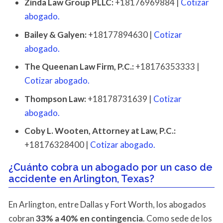
Zinda Law Group PLLC:
+18176969884 |
Cotizar
abogado.
Bailey & Galyen:
+18177894630 |
Cotizar
abogado.
The Queenan Law Firm, P.C.:
+18176353333 |
Cotizar abogado.
Thompson Law:
+18178731639 |
Cotizar
abogado.
Coby L. Wooten, Attorney at Law, P.C.:
+18176328400 |
Cotizar abogado.
¿Cuánto cobra un abogado por un caso de
accidente en Arlington, Texas?
En Arlington, entre Dallas y Fort Worth, los abogados
cobran
33% a 40% en contingencia
. Como sede de los