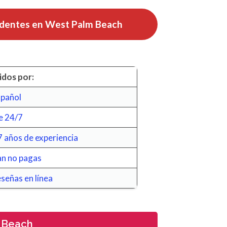
dentes en
West Palm Beach
dos por:
spañol
e 24/7
 años de experiencia
an no pagas
señas en línea
 Beach