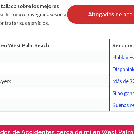
tallada sobre los mejores
Abogados de acci
ach, cómo conseguir asesoría
ontratar sus servicios.
s
en West Palm Beach
Reconoci
Hablan e
Disponibl
wyers
Más de 37
h
Si no gan
Buenas re
dos de Accidentes cerca de mí en West Palm