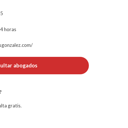
15
24 horas
sgonzalez.com/
ultar abogados
?
lta gratis.