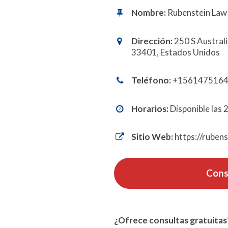
Nombre:
Rubenstein Law 
Dirección:
250 S Austral
33401, Estados Unidos
Teléfono:
+156147516
Horarios:
Disponible las 
Sitio Web:
https://ruben
Cons
¿Ofrece consultas gratuitas