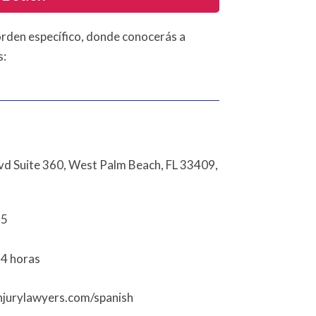
orden específico, donde conocerás a
s:
vd Suite 360, West Palm Beach, FL 33409,
35
24 horas
injurylawyers.com/spanish