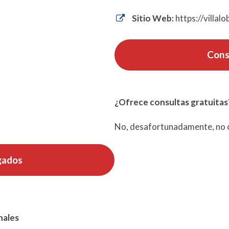
Sitio Web:
https://villal
Cons
¿Ofrece consultas gratuitas
No, desafortunadamente, no o
gados
nales