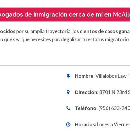
ogados de Inmigración cerca de mí en McAl
nocidos
por su amplia trayectoria, los
cientos de casos gan
lo que sea que necesites para legalizar tu estatus migratori
Nombre:
Villalobos Law 
Dirección:
8701 N 23rd S
Teléfono:
(956) 633-24
Horarios:
Lunes a Viernes