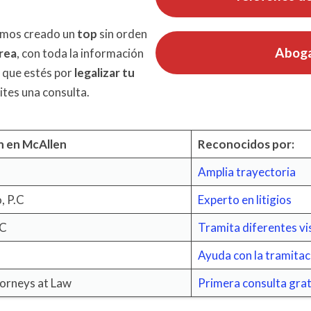
emos creado un
top
sin orden
Aboga
rea
, con toda la información
 que estés por
legalizar tu
ites una consulta.
n en McAllen
Reconocidos por:
Amplia trayectoria
, P.C
Experto en litigios
LC
Tramita diferentes vi
Ayuda con la tramitac
orneys at Law
Primera consulta grat