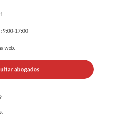
81
: 9:00-17:00
na web.
ultar abogados
?
s.