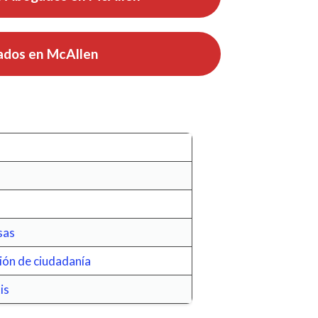
dos en McAllen
sas
ión de ciudadanía
is